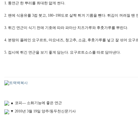
1. 통연근 한 뿌리를 최대한 얇게 썬다.
2. 팬에 식용유를 3컵 붓고, 180~190도로 살짝 튀겨 기름을 뺀다. 튀김이 꺼려질 
3. 튀긴 연근이 식기 전애 기호에 따라 파마산 치즈가루와 후춧가루를 뿌린다.
4. 분량의 플레인 요구르트, 마요네즈, 청고추, 소금, 후춧가루를 넣고 잘 섞어 요
5. 접시에 튀긴 연근을 보기 좋게 담는다. 요구르트소스를 따로 담아낸다.
▲ 코피--- 소화기능에 좋은 연근
▼ 2010년 3월 19일 양주/동두천신문기사