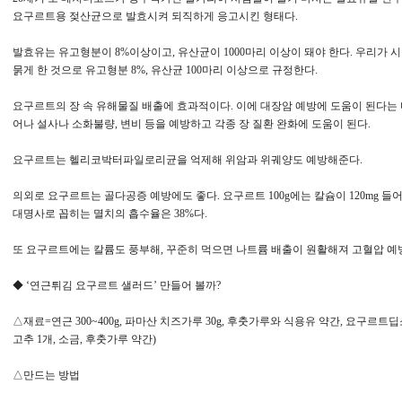
요구르트용 젖산균으로 발효시켜 되직하게 응고시킨 형태다.
발효유는 유고형분이 8%이상이고, 유산균이 1000마리 이상이 돼야 한다. 우리가 
묽게 한 것으로 유고형분 8%, 유산균 100마리 이상으로 규정한다.
요구르트의 장 속 유해물질 배출에 효과적이다. 이에 대장암 예방에 도움이 된다는 
어나 설사나 소화불량, 변비 등을 예방하고 각종 장 질환 완화에 도움이 된다.
요구르트는 헬리코박터파일로리균을 억제해 위암과 위궤양도 예방해준다.
의외로 요구르트는 골다공증 예방에도 좋다. 요구르트 100g에는 칼슘이 120mg 들어
대명사로 꼽히는 멸치의 흡수율은 38%다.
또 요구르트에는 칼륨도 풍부해, 꾸준히 먹으면 나트륨 배출이 원활해져 고혈압 예방
◆ ‘연근튀김 요구르트 샐러드’ 만들어 볼까?
△재료=연근 300~400g, 파마산 치즈가루 30g, 후춧가루와 식용유 약간, 요구르트딥
고추 1개, 소금, 후춧가루 약간)
△만드는 방법