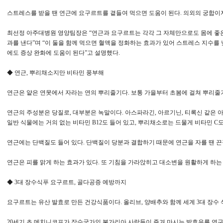
스트레스를 받을 땐 연근에 요구르트를 곁들여 먹으면 도움이 된다. 의외의 궁합이지
최선정 아주대병원 영양팀장은 “연근과 요구르트는 각각 그 자체만으로도 몸에 좋은
과를 낸다”며 “이 둘을 함께 먹으면 혈액을 정화하는 효과가 있어 스트레스 지수를 
에도 증상 완화에 도움이 된다”고 설명했다.
◆ 연근, 뿌리채소지만 비타민 풍부해
연근은 얕은 연못에서 자라는 연의 뿌리줄기다. 보통 가을부터 초봄에 걸쳐 뿌리줄
연근의 주성분은 당질로, 대부분은 녹말이다. 아스파라긴, 아르기닌, 티록신 같은 아
일반 식물에는 거의 없는 비타민 B12도 들어 있고, 뿌리채소로는 드물게 비타민 C
연근에는 단백질도 들어 있다. 단백질이 당분과 결합하기 때문에 연근을 자를 땐 
연근은 피를 맑게 하는 효과가 있다. 또 기침을 가라앉히고 대소변을 원활하게 하는
◆ 3대 장수식푸 요구르트, 골다공증 예방까지
요구르트는 유산 발효로 만든 건강식품이다. 올리브, 양배추와 함께 세계 3대 장수
20세기 초 메치니코프가 장수국가인 불가리아 사람들이 즐겨 마시는 발효유를 연