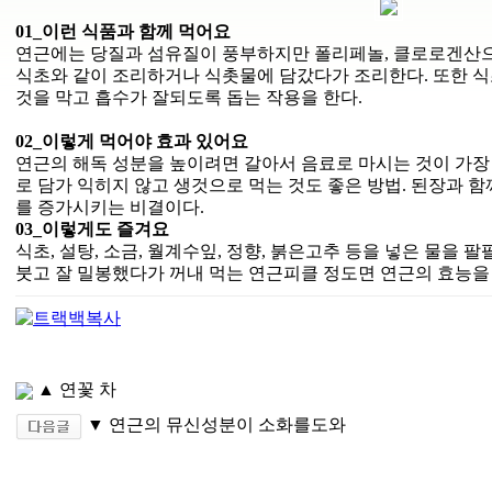
01_이런 식품과 함께 먹어요
연근에는 당질과 섬유질이 풍부하지만 폴리페놀, 클로로겐산으
식초와 같이 조리하거나 식촛물에 담갔다가 조리한다. 또한 
것을 막고 흡수가 잘되도록 돕는 작용을 한다.
02_이렇게 먹어야 효과 있어요
연근의 해독 성분을 높이려면 갈아서 음료로 마시는 것이 가장
로 담가 익히지 않고 생것으로 먹는 것도 좋은 방법. 된장과 
를 증가시키는 비결이다.
03_이렇게도 즐겨요
식초, 설탕, 소금, 월계수잎, 정향, 붉은고추 등을 넣은 물을 
붓고 잘 밀봉했다가 꺼내 먹는 연근피클 정도면 연근의 효능을 
▲ 연꽃 차
▼ 연근의 뮤신성분이 소화를도와